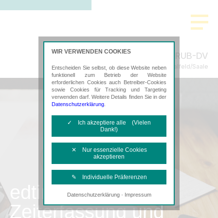
WIR VERWENDEN COOKIES
RUB-DV
Steuerberatung in Saalfeld/Saale
Entscheiden Sie selbst, ob diese Website neben
funktionell zum Betrieb der Website
erforderlichen Cookies auch Betreiber-Cookies
sowie Cookies für Tracking und Targeting
verwenden darf. Weitere Details finden Sie in der
Datenschutzerklärung
.
✓ Ich akzeptiere alle (Vielen
Dank!)
✕ Nur essenzielle Cookies
akzeptieren
✎ Individuelle Präferenzen
edtime
·
Datenschutzerklärung
Impressum
Notwendige Cookies
Zeiterfassung und
Diese Cookies sind erforderlich, um die
grundlegende Funktionalität der Website