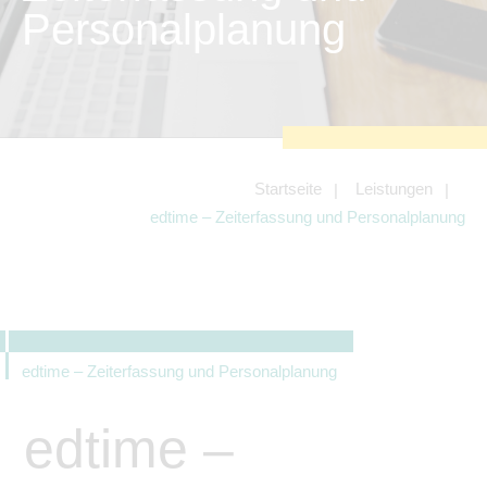
zu sichern.
Personalplanung
Tracking- und Targeting-Cookies
Diese Cookies sind erforderlich, um
unsere Website auf Ihre Bedürfnisse hin
zu optimieren. Hierzu gehört eine
bedarfsgerechte Gestaltung und
fortlaufende Verbesserung unseres
Angebotes einschließlich der
Verknüpfung zu Social-Media-
Angeboten von z.B. Facebook und
Startseite
Leistungen
LinkedIn.
edtime – Zeiterfassung und Personalplanung
Betreibercookies
Diese Cookies sind erforderlich, um z.B.
Google Maps zu nutzen oder
eingebettete Videos abspielen zu
können.
edtime – Zeiterfassung und Personalplanung
edtime –