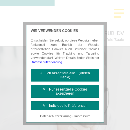
WIR VERWENDEN COOKIES
RUB-DV
Steuerberatung in Saalfeld/Saale
Entscheiden Sie selbst, ob diese Website neben
funktionell zum Betrieb der Website
erforderlichen Cookies auch Betreiber-Cookies
sowie Cookies für Tracking und Targeting
verwenden darf. Weitere Details finden Sie in der
Datenschutzerklärung
.
✓ Ich akzeptiere alle (Vielen
Dank!)
✕ Nur essenzielle Cookies
akzeptieren
✎ Individuelle Präferenzen
·
Datenschutzerklärung
Impressum
Notwendige Cookies
Diese Cookies sind erforderlich, um die
grundlegende Funktionalität der Website