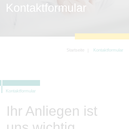
zu sichern.
Kontaktformular
Tracking- und Targeting-Cookies
Diese Cookies sind erforderlich, um
unsere Website auf Ihre Bedürfnisse hin
zu optimieren. Hierzu gehört eine
bedarfsgerechte Gestaltung und
fortlaufende Verbesserung unseres
Angebotes einschließlich der
Verknüpfung zu Social-Media-
Angeboten von z.B. Facebook und
Startseite
Kontaktformular
LinkedIn.
Betreibercookies
Diese Cookies sind erforderlich, um z.B.
Google Maps zu nutzen oder
eingebettete Videos abspielen zu
können.
Kontaktformular
Ihr Anliegen ist
uns wichtig.