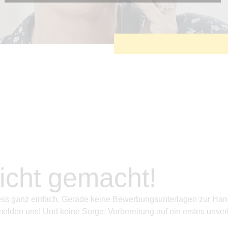
Diese Cookies sind erforderlich, um die grundlegende
Funktionalität der Website zu sichern.
Tracking- und Targeting-Cookies
Diese Cookies sind erforderlich, um unsere Website auf Ihre
Bedürfnisse hin zu optimieren. Hierzu gehört eine
bedarfsgerechte Gestaltung und fortlaufende Verbesserung
unseres Angebotes einschließlich der Verknüpfung zu
Social-Media-Angeboten von z.B. Facebook und LinkedIn.
Betreibercookies
Diese Cookies sind erforderlich, um z.B. Google Maps zu
nutzen oder eingebettete Videos abspielen zu können.
icht gemacht!
s ganz einfach. Gerade keine Bewerbungsunterlagen zur Hand 
elden uns! Und keine Sorge: Vorbereitung auf ein erstes unver